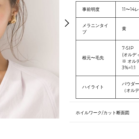
事前明度
11〜14
メラニンタイ
黄
プ
7-SIP
(オルディ
根元〜毛先
※ オル
3%=1:1
パウダ
ハイライト
（オルデ
ホイルワーク/カット断面図