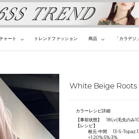
チャート
トレンドファッション
商品
「カラデジ
White Beige Roots 
カラーレシピ詳細
【事前状態】 18Lv(毛先のみ10
【レシピ】
根元-中間 13-S-Topaz:13-
=1:20%:5%:3%