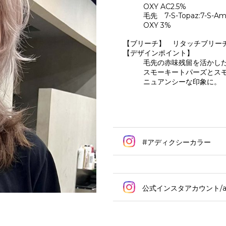
OXY AC2.5%
毛先 7-S-Topaz:7-S-Amb
OXY 3%
【ブリーチ】 リタッチブリー
【デザインポイント】
毛先の赤味残留を活かし
スモーキートパーズとス
ニュアンシーな印象に。
#アディクシーカラー
公式インスタアカウント/addi