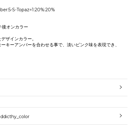
er:5-S-Topaz=1:20%:20%
チ後オンカラー
たデザインカラー。
モーキーアンバーを合わせる事で、淡いピンク味を表現でき、
cthy_color