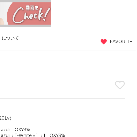
」について
FAVORITE
0Lv）
uli OXY3%
zuli：T-White＝1 ：1 OXY3%