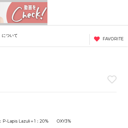
」について
FAVORITE
P-Lapis Lazuli＝1：20% OXY3%