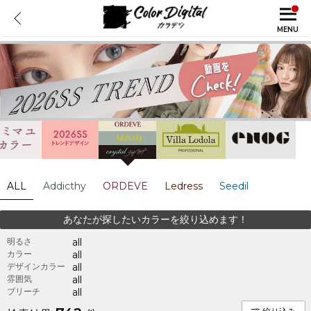
MENU
ALL
Addicthy
ORDEVE
Ledress
Seedil
あなたが探したいカラーを絞り込めます！
明るさ
all
カラー
all
デザインカラー
all
雰囲気
all
ブリーチ
all